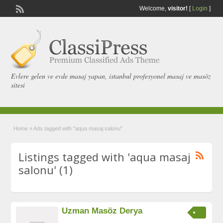
Welcome,
visitor!
[
Login
]
Evlere gelen ve evde masaj yapan, istanbul profesyonel masaj ve masöz
sitesi
Home
»
Ads tagged with "aqua masaj salonu"
Listings tagged with 'aqua masaj
salonu' (1)
Uzman Masöz Derya