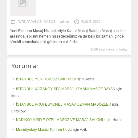
AVRUPA YAKASI MASÖZ
admin
Eylül 5, 2022
Yeni Eklenen Masaj Hizmetleriyle Kartal Masaj Salonu Masaj çeşitleri
arasında, etkisini hemen hissedeceğiniz ya da belli bir zaman içinde
sürekli seanslarla etki gösteren çok farklı
1086 total views, 0 today
Yorumlar
İSTANBUL YENİ MASÖZ BAKIRKÖY
için
Kemal
İSTANBUL KARAKÖY SPA MASAJ UZMANI MASÖZ BAYAN
için
kemal
İSTANBUL PROFESYONEL MASAJ UZMAN MASÖZLER
için
unfollow
KADIKÖY KİŞİYE ÖZEL MASÖZ VE MASAJ SALONU
için
Hursut
Mecidiyeköy Masöz Partner Leyla
için
Azik