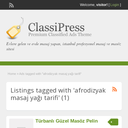
Welcome,
visitor!
[
Login
]
Evlere gelen ve evde masaj yapan, istanbul profesyonel masaj ve masöz
sitesi
Home
»
Ads tagged with "afrodizyak masaj yağı tarifi"
Listings tagged with 'afrodizyak
masaj yağı tarifi' (1)
Türbanlı Güzel Masöz Pelin