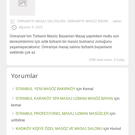
ÜMRANİYE MASAJ SALONLARI
,
ÜMRANİYE MASÖZ BAYAN
admin
Ağustos 9, 2022
Ümraniye’nin Türbanlı Masöz Bayanları Masaj yapılırken mutlu son
deneyimleriniz için artık türbanlı bir masöz bulmanız zorluğunu
yaşamayacaksınız. Ümraniye masaj salonu türbanlı bayanların
sektörde çok az
1096 total views, 0 today
Yorumlar
İSTANBUL YENİ MASÖZ BAKIRKÖY
için
Kemal
İSTANBUL KARAKÖY SPA MASAJ UZMANI MASÖZ BAYAN
için
kemal
İSTANBUL PROFESYONEL MASAJ UZMAN MASÖZLER
için
unfollow
KADIKÖY KİŞİYE ÖZEL MASÖZ VE MASAJ SALONU
için
Hursut